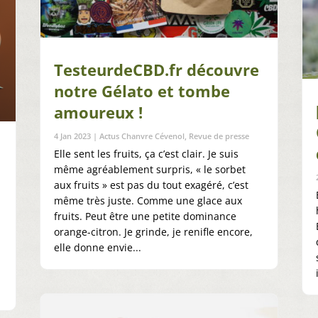
TesteurdeCBD.fr découvre
notre Gélato et tombe
amoureux !
4 Jan 2023
|
Actus Chanvre Cévenol
,
Revue de presse
Elle sent les fruits, ça c’est clair. Je suis
même agréablement surpris, « le sorbet
aux fruits » est pas du tout exagéré, c’est
même très juste. Comme une glace aux
fruits. Peut être une petite dominance
orange-citron. Je grinde, je renifle encore,
elle donne envie...