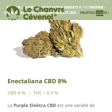
AMNESIA, SKUNK, PEACH GOLIATH & SERENITY À 1 € / GRAMME -
Rupture
OFFRE PROMO AVANT ARRIVAGE RÉCOLTE 2025 -
PROFITEZ-EN VITE !
Enectaliana CBD 8%
CBD 8 %
|
THC
< 0,3 %
La
Purple Elektra CBD
est une variété de